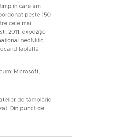
 timp în care am
 coordonat peste 150
ntre cele mai
i, 2011, expoziție
național neoNlitic
aducând laolaltă
ecum: Microsoft,
telier de tâmplărie,
izat. Din punct de