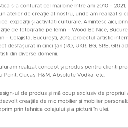
tică s-a conturat cel mai bine între anii 2010 – 2021,
un atelier de creație al nostru, unde am realizat și
e, expoziții și activități culturale. Amintesc aici, pri
ziție de fotografie pe lemn – Wood Be Nice, Bucureșt
 – Colajista, București, 2012, proiectul artistic inter
proiect desfășurat în cinci țări (RO, UKR, BG, SRB, GR) 
tiști din diverse domenii.
rului am realizat concept și produs pentru clienți pr
u Point, Ciucaș, H&M, Absolute Vodka, etc.
esign-ul de produs și mă ocup exclusiv de propriul a
ezvolt creațiile de mic mobilier și mobilier personal
rim prin tehnica colajului și a picturii în ulei.