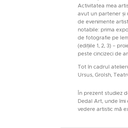
Activitatea mea artis
avut un partener și 
de evenimente artistic
notabile: prima expo
de fotografie pe lemn
(edițiile 1, 2, 3) – 
peste cincizeci de ar
Tot în cadrul atelie
Ursus, Grolsh, Teatr
În prezent studiez d
Dedal Art, unde îmi d
vedere artistic mă exp